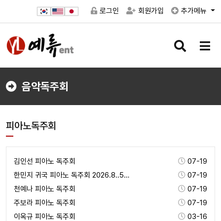
로그인
회원가입
추가메뉴
검
메
색
뉴
버
버
튼
튼
음악독주회
피아노독주회
김인선 피아노 독주회
07-19
한민지 귀국 피아노 독주회 2026.8..5(수)오후7…
07-19
천예나 피아노 독주회
07-19
주보라 피아노 독주회
07-19
이옥규 피아노 독주회
03-16