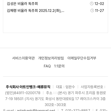
김성은 비올라 독주회
12-02
김혜령 비올라 독주회 2025.12.2(화), 19:3…
11-27
서비스이용약관
개인정보처리방침
이메일무단수집거부
FAQ
1:1문의
주식회사 아트인뱅크-예류뮤직
|
대표 : 임완수
|
사업자등록번호 :
(법인)84911-0200178
|
주소 : : (본사) 경기 파주시 조리읍 등원로
7-19 18501 (지사) 경기도 화성시 동탄대로6길 17 레이크스카이 3층
302호~303호
E-mail :
artinbank@hanmail.net
|
T. 031-372-8857
|
F. 031-