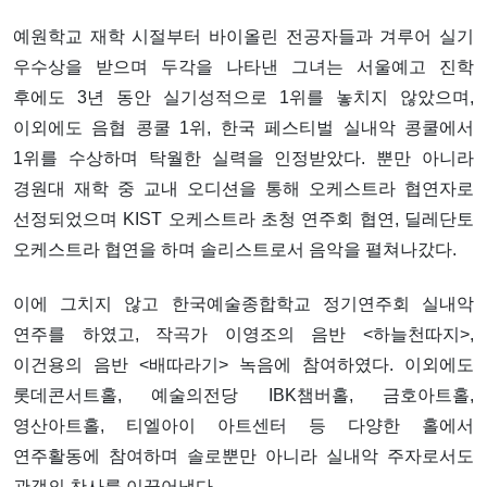
예원학교 재학 시절부터 바이올린 전공자들과 겨루어 실기
우수상을 받으며 두각을 나타낸 그녀는 서울예고 진학
후에도 3년 동안 실기성적으로 1위를 놓치지 않았으며,
이외에도 음협 콩쿨 1위, 한국 페스티벌 실내악 콩쿨에서
1위를 수상하며 탁월한 실력을 인정받았다. 뿐만 아니라
경원대 재학 중 교내 오디션을 통해 오케스트라 협연자로
선정되었으며 KIST 오케스트라 초청 연주회 협연, 딜레단토
오케스트라 협연을 하며 솔리스트로서 음악을 펼쳐나갔다.
이에 그치지 않고 한국예술종합학교 정기연주회 실내악
연주를 하였고, 작곡가 이영조의 음반 <하늘천따지>,
이건용의 음반 <배따라기> 녹음에 참여하였다. 이외에도
롯데콘서트홀, 예술의전당 IBK챔버홀, 금호아트홀,
영산아트홀, 티엘아이 아트센터 등 다양한 홀에서
연주활동에 참여하며 솔로뿐만 아니라 실내악 주자로서도
관객의 찬사를 이끌어냈다.