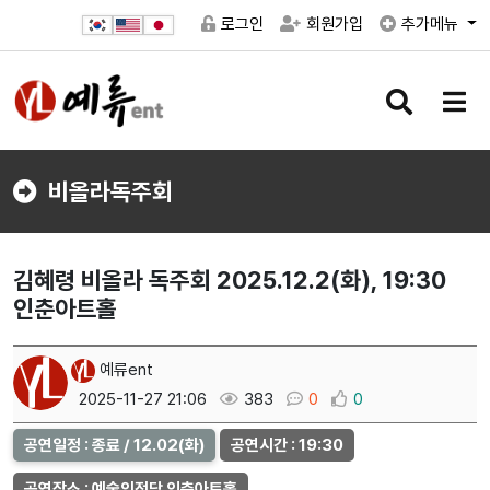
로그인
회원가입
추가메뉴
검
메
색
뉴
버
버
튼
튼
비올라독주회
김혜령 비올라 독주회 2025.12.2(화), 19:30
인춘아트홀
예류ent
2025-11-27 21:06
383
0
0
공연일정 : 종료 / 12.02(화)
공연시간 : 19:30
공연장소 : 예술의전당 인춘아트홀