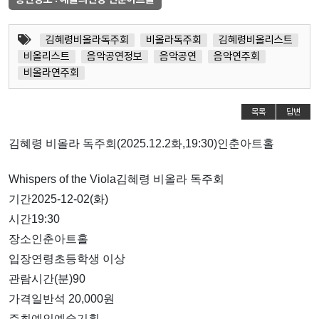
김혜령비올라독주회
비올라독주회
김혜령비올리스트
비올리스트
음악공연정보
음악공연
음악연주회
비올라연주회
목록
답변
김혜령 비올라 독주회(2025.12.2화,19:30)인춘아트홀
Whispers of the Viola김혜령 비올라 독주회
기간2025-12-02(화)
시간19:30
장소인춘아트홀
입장연령초등학생 이상
관람시간(분)90
가격일반석 20,000원
주최예인예술기획