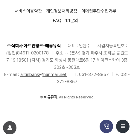
서비스이용약관
개인정보처리방침
이메일무단수집거부
FAQ
1:1문의
주식회사 아트인뱅크-예류뮤직
|
대표 : 임완수
|
사업자등록번호 :
(법인)84911-0200178
|
주소 : : (본사) 경기 파주시 조리읍 등원로
7-19 18501 (지사) 경기도 화성시 동탄대로6길 17 레이크스카이 3층
302호~303호
E-mail :
artinbank@hanmail.net
|
T. 031-372-8857
|
F. 031-
372-8857
©
예류뮤직
. All Rights Reserved.