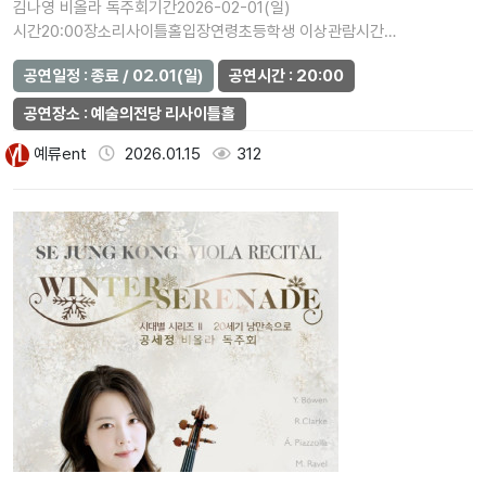
김나영 비올라 독주회기간2026-02-01(일)
시간20:00장소리사이틀홀입장연령초등학생 이상관람시간
(분)120가격일반석 20,000원주최올리뮤직…
공연일정 : 종료 / 02.01(일)
공연시간 : 20:00
공연장소 : 예술의전당 리사이틀홀
예류ent
2026.01.15
312