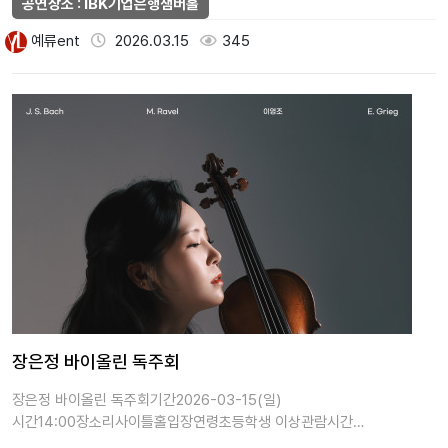
공연장소 : IBK기업은행챔버홀
예류ent
2026.03.15
345
장은정 바이올린 독주회
장은정 바이올린 독주회기간2026-03-15(일)
시간14:00장소리사이틀홀입장연령초등학생 이상관람시간
(분)90가격일반석 20,000원주최지클레프…