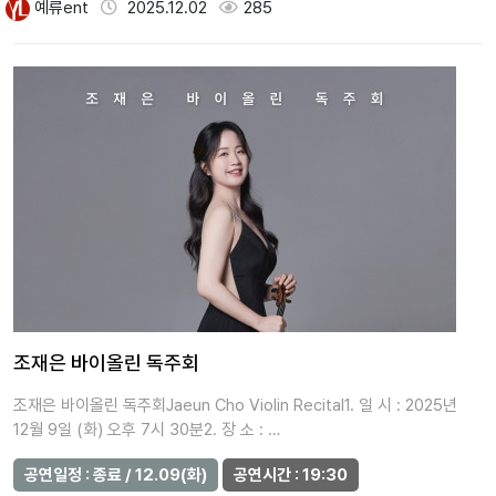
예류ent
2025.12.02
285
조재은 바이올린 독주회
조재은 바이올린 독주회Jaeun Cho Violin Recital1. 일 시 : 2025년
12월 9일 (화) 오후 7시 30분2. 장 소 : …
공연일정 : 종료 / 12.09(화)
공연시간 : 19:30