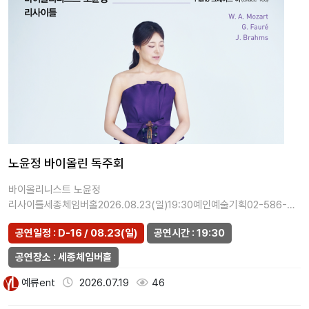
노윤정 바이올린 독주회
바이올리니스트 노윤정
리사이틀세종체임버홀2026.08.23(일)19:30예인예술기획02-586-
0945
공연일정 : D-16 / 08.23(일)
공연시간 : 19:30
공연장소 : 세종체임버홀
예류ent
2026.07.19
46