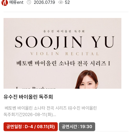
예류ent
2026.07.19
52
유수진 바이올린 독주회
베토벤 바이올린 소나타 전곡 시리즈 I유수진 바이올린
독주회기간2026-08-11(화)
시간19:30장소인춘아트홀입장연령초등학생 이상관…
공연일정 : D-4 / 08.11(화)
공연시간 : 19:30