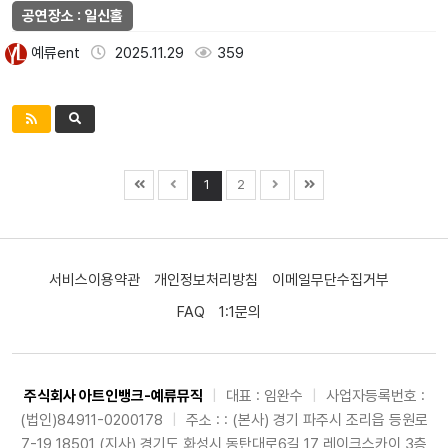
공연장소 : 일신홀
예류ent
2025.11.29
359
1
2
서비스이용약관
개인정보처리방침
이메일무단수집거부
FAQ
1:1문의
주식회사 아트인뱅크-예류뮤직
|
대표 : 임완수
|
사업자등록번호 :
(법인)84911-0200178
|
주소 : : (본사) 경기 파주시 조리읍 등원로
7-19 18501 (지사) 경기도 화성시 동탄대로6길 17 레이크스카이 3층