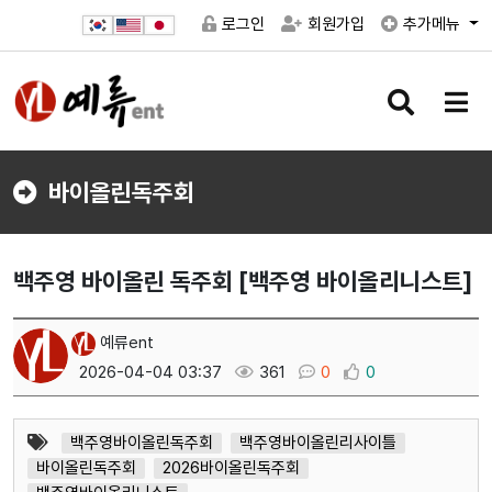
로그인
회원가입
추가메뉴
검
메
색
뉴
버
버
튼
튼
바이올린독주회
백주영 바이올린 독주회 [백주영 바이올리니스트]
예류ent
2026-04-04 03:37
361
0
0
백주영바이올린독주회
백주영바이올린리사이틀
바이올린독주회
2026바이올린독주회