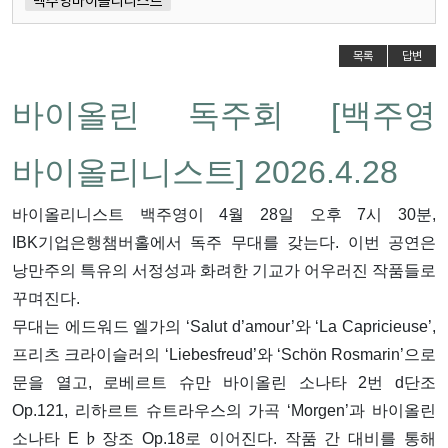
백주영바이올리니스트
목록
답변
바이올린 독주회 [백주영
바이올리니스트] 2026.4.28
바이올리니스트 백주영이 4월 28일 오후 7시 30분,
IBK기업은행챔버홀
에서 독주 무대를 갖는다. 이번 공연은
낭만주의 특유의 서정성과 화려한 기교가 어우러진 작품들로
꾸며진다.
무대는
에드워드 엘가
의 ‘Salut d’amour’와 ‘La Capricieuse’,
프리츠 크라이슬러
의 ‘Liebesfreud’와 ‘Schön Rosmarin’으로
문을 열고,
로베르트 슈만
바이올린 소나타 2번 d단조
Op.121,
리하르트 슈트라우스
의 가곡 ‘Morgen’과 바이올린
소나타 E♭장조 Op.18로 이어진다. 작품 간 대비를 통해