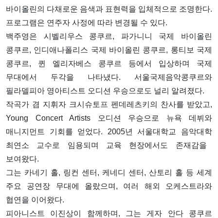
바이올린의 다채로운 음색과 표현력을 입체적으로 조명한다.
프로그램은 연주자 사정에 따라 변경될 수 있다.
백주영은
시벨리우스 콩쿠르
,
파가니니 국제 바이올린
콩쿠르
,
인디애나폴리스 국제 바이올린 콩쿠르
,
롱티보 국제
콩쿠르
,
퀸 엘리자베스 콩쿠르
등에서 입상하며 국제
무대에서 두각을 나타냈다. 서울국제음악콩쿠르와
필라델피아 영아티스트 오디션 우승으로도 널리 알려졌다.
작곡가 겸 지휘자
크시슈토프 펜데레츠키
의 찬사를 받았고,
Young Concert Artists
오디션 우승으로 뉴욕 데뷔와
매니지먼트 기회를 얻었다. 2005년
서울대학교 음악대학
최연소 교수로 임용되며 교육 현장에서도 존재감을
보여왔다.
그는
카네기 홀
,
링컨 센터
,
케네디 센터
,
산토리 홀
등 세계
주요 공연장 무대에 올랐으며, 여러 해외 오케스트라와
협연을 이어왔다.
피아니스트
이진상
이 함께하며, 그는
게자 안다 콩쿠르