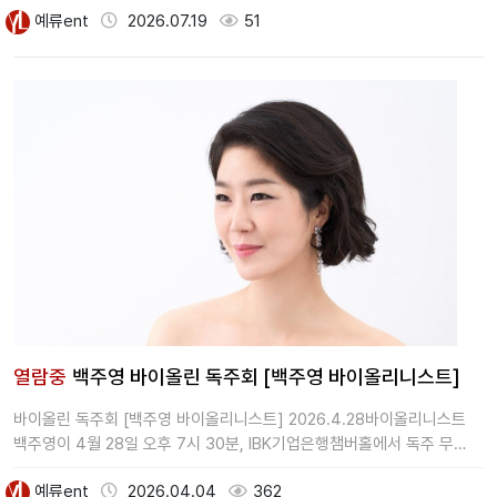
예류ent
2026.07.19
51
열람중
백주영 바이올린 독주회 [백주영 바이올리니스트]
바이올린 독주회 [백주영 바이올리니스트] 2026.4.28바이올리니스트
백주영이 4월 28일 오후 7시 30분, IBK기업은행챔버홀에서 독주 무…
예류ent
2026.04.04
362