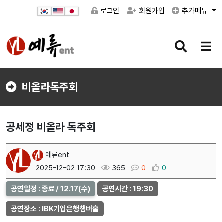
로그인
회원가입
추가메뉴
검
메
색
뉴
버
버
튼
튼
비올라독주회
공세정 비올라 독주회
예류ent
2025-12-02 17:30
365
0
0
공연일정 : 종료 / 12.17(수)
공연시간 : 19:30
공연장소 : IBK기업은행챔버홀