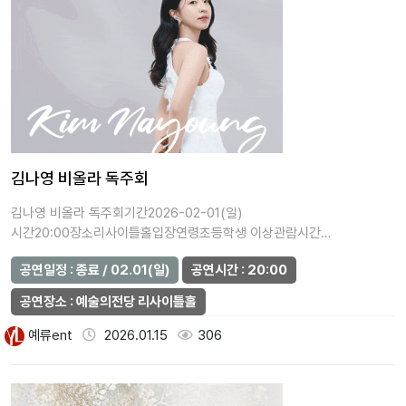
김나영 비올라 독주회
김나영 비올라 독주회기간2026-02-01(일)
시간20:00장소리사이틀홀입장연령초등학생 이상관람시간
(분)120가격일반석 20,000원주최올리뮤직…
공연일정 : 종료 / 02.01(일)
공연시간 : 20:00
공연장소 : 예술의전당 리사이틀홀
예류ent
2026.01.15
306