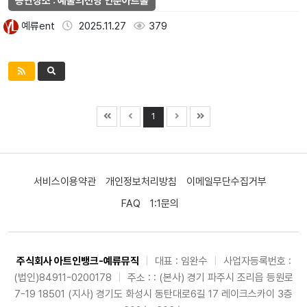
공연장소 : 예술의전당 인춘아트홀
예류ent
2025.11.27
379
1
서비스이용약관
개인정보처리방침
이메일무단수집거부
FAQ
1:1문의
주식회사 아트인뱅크-예류뮤직
|
대표 : 임완수
|
사업자등록번호 :
(법인)84911-0200178
|
주소 : : (본사) 경기 파주시 조리읍 등원로
7-19 18501 (지사) 경기도 화성시 동탄대로6길 17 레이크스카이 3층