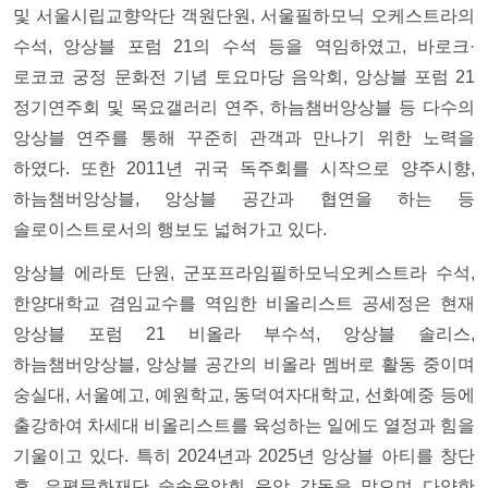
및 서울시립교향악단 객원단원, 서울필하모닉 오케스트라의
수석, 앙상블 포럼 21의 수석 등을 역임하였고, 바로크·
로코코 궁정 문화전 기념 토요마당 음악회, 앙상블 포럼 21
정기연주회 및 목요갤러리 연주, 하늠챔버앙상블 등 다수의
앙상블 연주를 통해 꾸준히 관객과 만나기 위한 노력을
하였다. 또한 2011년 귀국 독주회를 시작으로 양주시향,
하늠챔버앙상블, 앙상블 공간과 협연을 하는 등
솔로이스트로서의 행보도 넓혀가고 있다.
앙상블 에라토 단원, 군포프라임필하모닉오케스트라 수석,
한양대학교 겸임교수를 역임한 비올리스트 공세정은 현재
앙상블 포럼 21 비올라 부수석, 앙상블 솔리스,
하늠챔버앙상블, 앙상블 공간의 비올라 멤버로 활동 중이며
숭실대, 서울예고, 예원학교, 동덕여자대학교, 선화예중 등에
출강하여 차세대 비올리스트를 육성하는 일에도 열정과 힘을
기울이고 있다. 특히 2024년과 2025년 앙상블 아티를 창단
후, 은평문화재단 숲속음악회 음악 감독을 맡으며 다양한