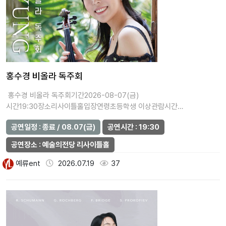
홍수경 비올라 독주회
홍수경 비올라 독주회기간2026-08-07(금)
시간19:30장소리사이틀홀입장연령초등학생 이상관람시간
(분)90가격일반석 20,000원주…
공연일정 : 종료 / 08.07(금)
공연시간 : 19:30
공연장소 : 예술의전당 리사이틀홀
예류ent
2026.07.19
37