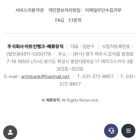
서비스이용약관
개인정보처리방침
이메일무단수집거부
FAQ
1:1문의
주식회사 아트인뱅크-예류뮤직
|
대표 : 임완수
|
사업자등록번호 :
(법인)84911-0200178
|
주소 : : (본사) 경기 파주시 조리읍 등원로
7-19 18501 (지사) 경기도 화성시 동탄대로6길 17 레이크스카이 3층
302호~303호
E-mail :
artinbank@hanmail.net
|
T. 031-372-8857
|
F. 031-
372-8857
©
예류뮤직
. All Rights Reserved.