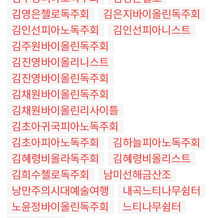
김영은첼로독주회
김은지바이올린독주회
김인선피아노독주회
김인선피아니스트
김주원바이올린독주회
김진영바이올리니스트
김진영바이올린독주회
김채원바이올린독주회
김채원바이올린리사이틀
김초아귀국피아노독주회
김초아피아노독주회
김하늘피아노독주회
김혜령비올라독주회
김혜령비올리스트
김희수첼로독주회
남미선해금산조
낭만주의시대예술여행
내곡느티나무쉼터
노윤정바이올린독주회
느티나무쉼터