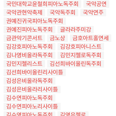
국민대학교윤철희피아노독주회
국악공연
국악관현악축제
국악독주회
국악연주
권예진귀국피아노독주회
권예진피아노독주회
글라라주미강
금관악기콘서트
금노상
금호아트홀연세
김강호피아노독주회
김강호피아니스트
김나영비올라독주회
김민지첼로독주회
김민지첼리스트
김선희바이올린독주회
김선희바이올린리사이틀
김성은비올라독주회
김성은비올라리사이틀
김수연피아노독주회
김수연피아노리사이틀
김수영피아노독주회
김영은첼로