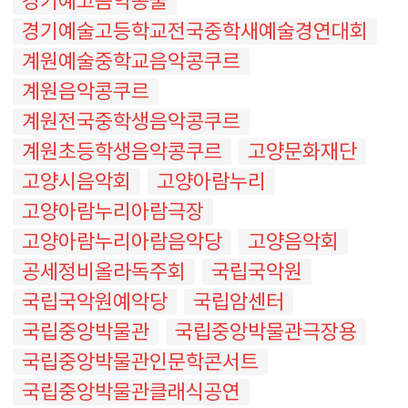
경기예고음악콩쿨
경기예술고등학교전국중학새예술경연대회
계원예술중학교음악콩쿠르
계원음악콩쿠르
계원전국중학생음악콩쿠르
계원초등학생음악콩쿠르
고양문화재단
고양시음악회
고양아람누리
고양아람누리아람극장
고양아람누리아람음악당
고양음악회
공세정비올라독주회
국립국악원
국립국악원예악당
국립암센터
국립중앙박물관
국립중앙박물관극장용
국립중앙박물관인문학콘서트
국립중앙박물관클래식공연