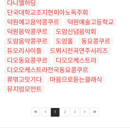
다니엘하딩
단국대학교조지현피아노독주회
덕원예고음악콩쿠르
덕원예술고등학교
덕원음악콩쿠르
도암신념음악회
도암음악콩쿠르
도암홀
동요콩쿠르
듀오리사이틀
드뷔시전곡연주시리즈
디오동요콩쿠르
디오오케스트라
디오오케스트라전국동요콩쿠르
류엮고잇기다
마음으로듣는클래식
뮤지엄모먼트
1
2
3