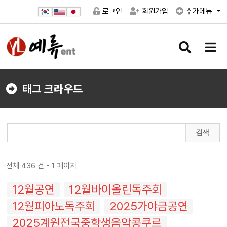
로그인
회원가입
추가메뉴
검
메
색
뉴
버
버
튼
튼
태그 크라우드
검색
전체 436 건 - 1 페이지
12월공연
12월바이올린독주회
12월피아노독주회
2025가야금공연
2025계원전국중학생음악콩쿠르