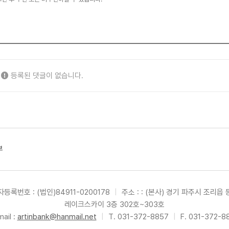
등록된 댓글이 없습니다.
부
등록번호 : (법인)84911-0200178
|
주소 : : (본사) 경기 파주시 조리읍 
레이크스카이 3층 302호~303호
ail :
artinbank@hanmail.net
|
T. 031-372-8857
|
F. 031-372-8