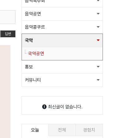
음악독주회
음악공연
음악콩쿠르
답변
국악
국악공연
홍보
커뮤니티
최신글이 없습니다.
오늘
전체
경험치