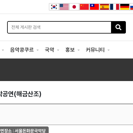
연
음악콩쿠르
국악
홍보
커뮤니티
국악공연(해금산조)
연장소 : 서울돈화문국악당