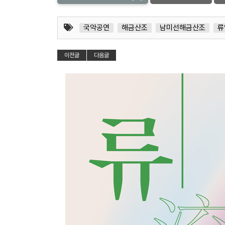
국악공연
해금산조
남미선해금산조
류
이전글
다음글