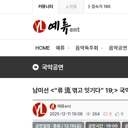
커뮤니티
쇼핑몰
접속자 186
HOME
예류
음악독주회
음악공
국악공연
남미선 <“류 流 엮고 잇기다” 19;> 
예류ent
2025-12-11 19:08
264
0
0
공연일정 : 종료 / 12.19(금)
공연시간 : 19:00
공