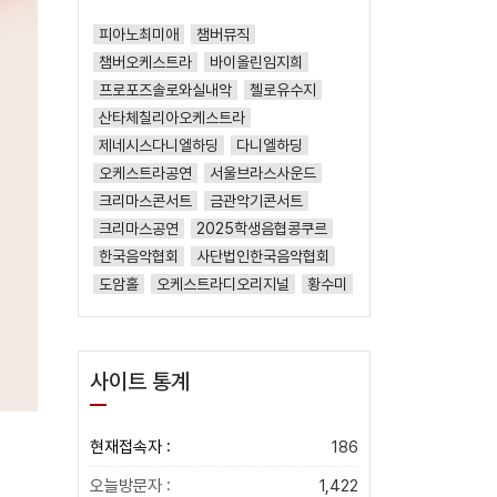
피아노최미애
챔버뮤직
챔버오케스트라
바이올린임지희
프로포즈솔로와실내악
첼로유수지
산타체칠리아오케스트라
제네시스다니엘하딩
다니엘하딩
오케스트라공연
서울브라스사운드
크리마스콘서트
금관악기콘서트
크리마스공연
2025학생음협콩쿠르
한국음악협회
사단법인한국음악협회
도암홀
오케스트라디오리지널
황수미
사이트 통계
현재접속자 :
186
오늘방문자 :
1,422