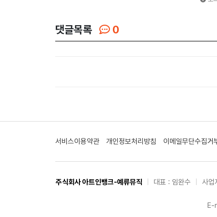
댓글목록
0
서비스이용약관
개인정보처리방침
이메일무단수집거
주식회사 아트인뱅크-예류뮤직
|
대표 : 임완수
|
사업자
E-m