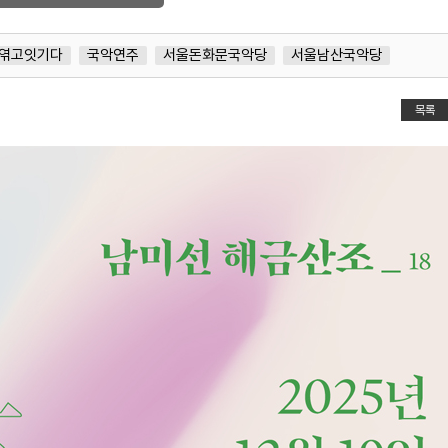
엮고잇기다
국악연주
서울돈화문국악당
서울남산국악당
목록