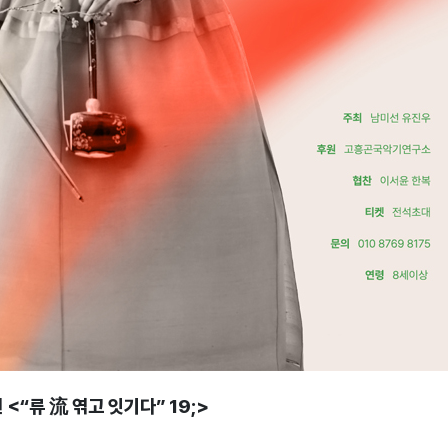
 <“류 流 엮고 잇기다” 19;>