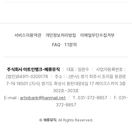
서비스이용약관
개인정보처리방침
이메일무단수집거부
FAQ
1:1문의
주식회사 아트인뱅크-예류뮤직
|
대표 : 임완수
|
사업자등록번호 :
(법인)84911-0200178
|
주소 : : (본사) 경기 파주시 조리읍 등원로
7-19 18501 (지사) 경기도 화성시 동탄대로6길 17 레이크스카이 3층
302호~303호
E-mail :
artinbank@hanmail.net
|
T. 031-372-8857
|
F. 031-
372-8857
©
예류뮤직
. All Rights Reserved.