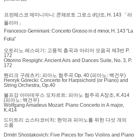
프란체스코 제미니아니
:
콘체르토 그로소
d
단조
, H. 143
「라
폴리아」
Francesco Geminiani: Concerto Grosso in d minor, H. 143 “La
Folia”
오토리노 레스피기
:
고풍적 춤곡과 아리아 모음곡 제
3
번
P.
172
Ottorino Respighi: Ancient Airs and Dances Suite, No. 3, P.
172
헨리크 구레츠키
:
피아노 협주곡
Op. 40 (
피아노
:
백건우
)
Henryk Górecki: Concerto for Harpsichord (or Piano) and
String Orchestra, Op.40
볼프강 아마데우스 모차르트
:
피아노 협주곡
A
장조
, K.414
(
피아노
:
백건우
)
Wolfgang Amadeus Mozart: Piano Concerto in A major,
K.414
드미트리 쇼스타코비치
:
현악과 피아노를 위한 다섯 개의
소품
Dmitri Shostakovich: Five Pieces for Two Violins and Piano