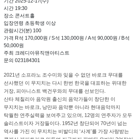
기간 2025-12-17(수)
시간 19:30
장소 콘서트홀
입장연령 초등학생 이상
관람시간(분) 100
가격 R석 170,000원 / S석 130,000원 / A석 90,000원 / B석
50,000원
주최 크레디아뮤직앤아티스트
문의 023184301
2021년 소프라노 조수미와 잊을 수 없던 바로크 무대를
선사했던 이 무지치는 다시 한번 한국을 대표하는 위대한
거장, 피아니스트 백건우와의 무대를 선보인다.
산타 체칠리아 음악원 출신의 음악가들이 창단한 이
무지치는 바로크, 낭만파 음악뿐 아니라 현대음악까지
탁월한 연주실력을 보여주고 있으며, 12명의 연주자가 모두
솔리스트이자 거장들이다. 1952년 창단되어 70년이 넘는
역사를 가진 이 무지치는 비발디의 ‘사계’를 가장 사랑받는