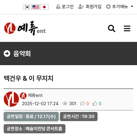
로그인
회원가입
추가메뉴
검
메
색
뉴
버
버
튼
튼
음악회
백건우 & 이 무지치
예류ent
2025-12-02 17:24
301
0
0
공연일정 : 종료 / 12.17(수)
공연시간 : 19:30
공연장소 : 예술의전당 콘서트홀