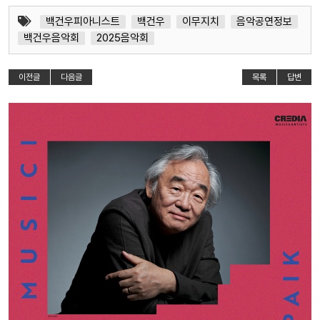
백건우피아니스트
백건우
이무지치
음악공연정보
백건우음악회
2025음악회
이전글
다음글
목록
답변