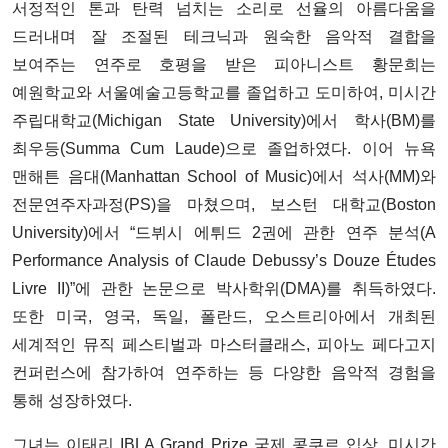
서정적인 톤과 탄력 넘치는 소리로 선율의 아름다움을
드러내며 잘 조절된 테크닉과 원숙한 음악적 결합을
보여주는 연주로 호평을 받은 피아니스트 황문희는
예원학교와 서울예술고등학교를 졸업하고 도미하여, 미시간
주립대학교(Michigan State University)에서 학사(BM)를
최우등(Summa Cum Laude)으로 졸업하였다. 이어 뉴욕
맨해튼 음대(Manhattan School of Music)에서 석사(MM)와
전문연주자과정(PS)을 마쳤으며, 보스턴 대학교(Boston
University)에서 “드뷔시 에튀드 2권에 관한 연주 분석(A
Performance Analysis of Claude Debussy’s Douze Études
Livre II)”에 관한 논문으로 박사학위(DMA)를 취득하였다.
또한 미국, 영국, 독일, 폴란드, 오스트리아에서 개최된
세계적인 뮤직 페스티벌과 마스터클래스, 피아노 페다고지
컨퍼런스에 참가하여 연주하는 등 다양한 음악적 경험을
통해 성장하였다.
그녀는 이태리 IBLA Grand Prize 국제 콩쿠르 입상, 미시간