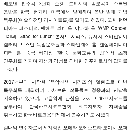
베토벤 협주곡 3번과 쇼팽, 드뷔시의 솔로곡이 수록된
음반을 한국, 헝가리, 미국에서 발매하며 음반 발매 기념
독주회(예술의전당 리사이틀홀)를 열기도 하였다. 또한 런던
피아노 페스티벌, 맨해튼 멀킨 홀, 야마하 홀, WMP Concert
Hall의 ‘Strad for Lunch’ 콘서트 시리즈, 뉴저지 스타인웨이
갤러리, 보스턴 독일문화원과 스타인웨이 홀, 펜실베이니아
피터 홀, 중국 베이징 ‘한·중 문화교류의 밤’에서 초청
연주회를 가지며 지성과 감성을 겸비한 연주자로서의 입지를
다졌다.
2017년부터 시작한 ‘음악산책 시리즈’의 일환으로 매년
독주회를 개최하며 다채로운 작품들로 청중과의 만남을
지속하고 있으며, 고음악에 관심을 가지고 하프시코드를
공부하여 한국하프시코드협회 최고지도자 자격증을
취득하고 한국바로크음악제에서 연주하기도 하였다.
실내악 연주자로서 세계적인 오페라 오케스트라 도이치 오퍼