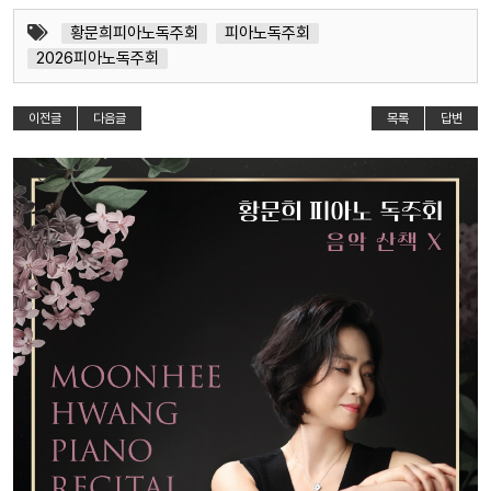
황문희피아노독주회
피아노독주회
2026피아노독주회
이전글
다음글
목록
답변