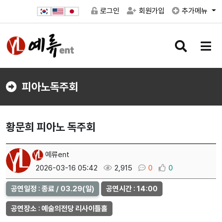
로그인
회원가입
추가메뉴
검
메
색
뉴
버
버
튼
튼
피아노독주회
황문희 피아노 독주회
예류ent
2026-03-16 05:42
2,915
0
0
공연일정 : 종료 / 03.29(일)
공연시간 : 14:00
공연장소 : 예술의전당 리사이틀홀