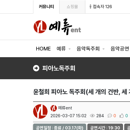
커뮤니티
쇼핑몰
접속자 126
HOME
예류
음악독주회
음악공
피아노독주회
윤철희 피아노 독주회(세 개의 건반, 세
예류ent
2026-03-07 15:02
284
0
0
공연일정 : 종료 / 03.17(화)
공연시간 : 19:30