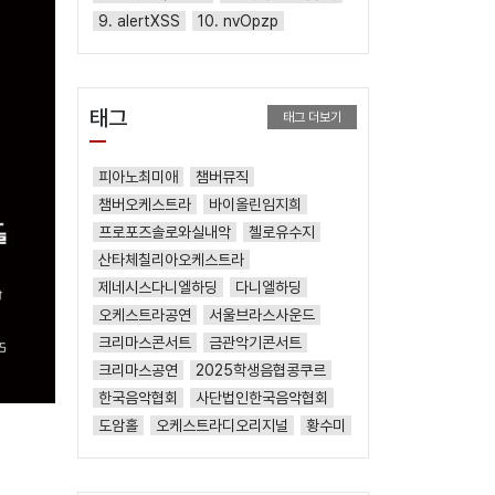
9. alertXSS
10. nvOpzp
태그
태그 더보기
피아노최미애
챔버뮤직
챔버오케스트라
바이올린임지희
프로포즈솔로와실내악
첼로유수지
산타체칠리아오케스트라
제네시스다니엘하딩
다니엘하딩
오케스트라공연
서울브라스사운드
크리마스콘서트
금관악기콘서트
크리마스공연
2025학생음협콩쿠르
한국음악협회
사단법인한국음악협회
도암홀
오케스트라디오리지널
황수미