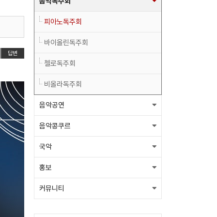
음악독주회
피아노독주회
바이올린독주회
답변
첼로독주회
비올라독주회
음악공연
음악콩쿠르
국악
홍보
커뮤니티