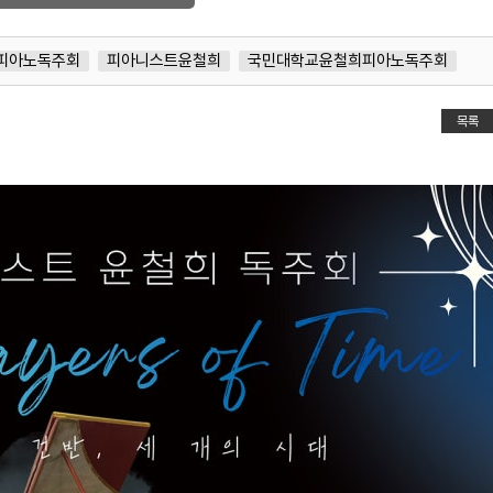
6피아노독주회
피아니스트윤철희
국민대학교윤철희피아노독주회
목록