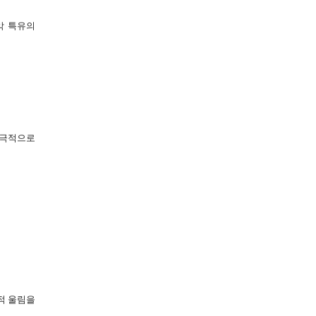
악 특유의
 극적으로
적 울림을