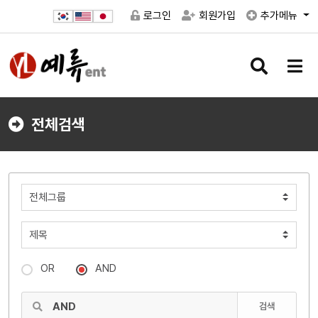
로그인
회원가입
추가메뉴
검
메
색
뉴
버
버
튼
튼
전체검색
OR
AND
검색