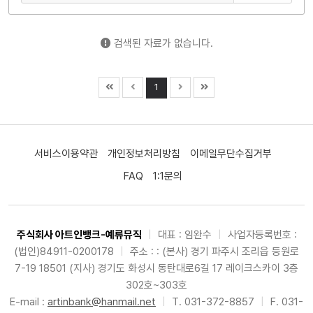
검색된 자료가 없습니다.
1
서비스이용약관
개인정보처리방침
이메일무단수집거부
FAQ
1:1문의
주식회사 아트인뱅크-예류뮤직
|
대표 : 임완수
|
사업자등록번호 :
(법인)84911-0200178
|
주소 : : (본사) 경기 파주시 조리읍 등원로
7-19 18501 (지사) 경기도 화성시 동탄대로6길 17 레이크스카이 3층
302호~303호
E-mail :
artinbank@hanmail.net
|
T. 031-372-8857
|
F. 031-