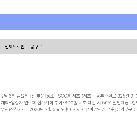
전체게시판
콩쿠르
1
2월 6일 금요일 [전 부문]장소 : SCC홀 서초 (서초구 남부순환로 325길 9, 
 개최-입상자 연주회 참가기회 부여-SCC홀 서초 대관 시 50% 할인제공 (
 무관)신청기간 : 2026년 2월 3일 오후 6시까지 [*마감시간 엄수]참가부문 : 
, 국악, 실내악 [전공/비전공 선택 가능]참가곡 : 자유곡 1곡 (3곡까지 참가 신