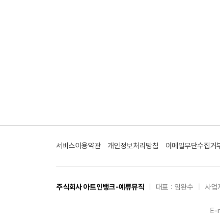
서비스이용약관
개인정보처리방침
이메일무단수집거
주식회사 아트인뱅크-예류뮤직
|
대표 : 임완수
|
사업자
E-m