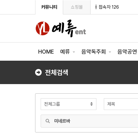
커뮤니티
쇼핑몰
접속자 126
HOME
예류
음악독주회
음악공
전체검색