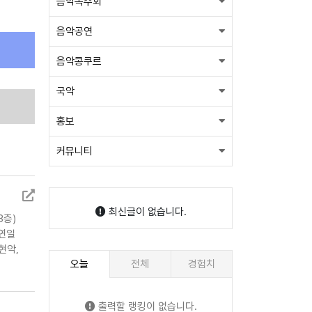
음악독주회
음악공연
음악콩쿠르
국악
홍보
커뮤니티
최신글이 없습니다.
3층)
경연일
현악,
오늘
전체
경험치
청 가능)
출력할 랭킹이 없습니다.