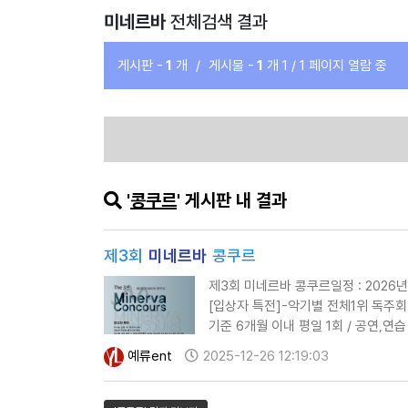
미네르바
전체검색 결과
게시판 -
1
개
/
게시물 -
1
개
1 / 1 페이지 열람 중
'
콩쿠르
' 게시판 내 결과
제3회
미네르바
콩쿠르
제3회 미네르바 콩쿠르일정 : 2026년 
[입상자 특전]-악기별 전체1위 독주회
기준 6개월 이내 평일 1회 / 공연,연습
관악, 성악, 피아노, 뮤지컬(개인/단체)
예류ent
2025-12-26 12:19:03
*2곡 이상 …