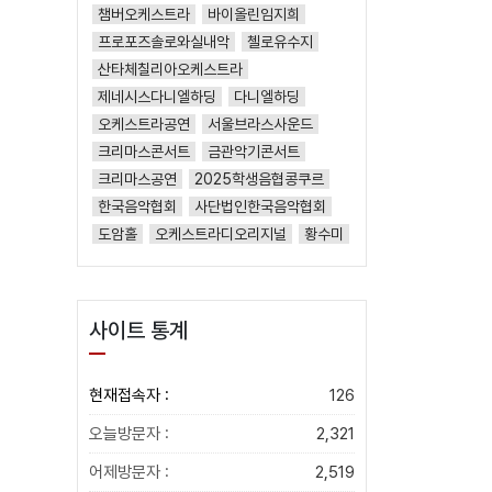
챔버오케스트라
바이올린임지희
프로포즈솔로와실내악
첼로유수지
산타체칠리아오케스트라
제네시스다니엘하딩
다니엘하딩
오케스트라공연
서울브라스사운드
크리마스콘서트
금관악기콘서트
크리마스공연
2025학생음협콩쿠르
한국음악협회
사단법인한국음악협회
도암홀
오케스트라디오리지널
황수미
사이트 통계
현재접속자 :
126
오늘방문자 :
2,321
어제방문자 :
2,519