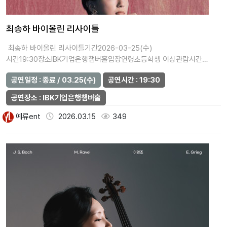
최송하 바이올린 리사이틀
최송하 바이올린 리사이틀기간2026-03-25(수)
시간19:30장소IBK기업은행챔버홀입장연령초등학생 이상관람시간
(분)100가격R석 5…
공연일정 : 종료 / 03.25(수)
공연시간 : 19:30
공연장소 : IBK기업은행챔버홀
예류ent
2026.03.15
349