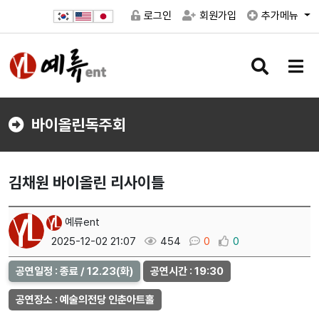
로그인
회원가입
추가메뉴
검
메
색
뉴
버
버
튼
튼
바이올린독주회
김채원 바이올린 리사이틀
예류ent
2025-12-02 21:07
454
0
0
공연일정 : 종료 / 12.23(화)
공연시간 : 19:30
공연장소 : 예술의전당 인춘아트홀