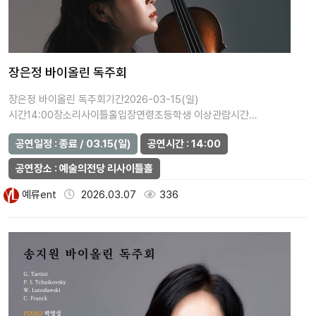
장은정 바이올린 독주회
장은정 바이올린 독주회기간2026-03-15(일)
시간14:00장소리사이틀홀입장연령초등학생 이상관람시간
(분)90가격일반석 20,000원주최지클레프…
공연일정 : 종료 / 03.15(일)
공연시간 : 14:00
공연장소 : 예술의전당 리사이틀홀
예류ent
2026.03.07
336