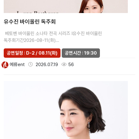
유수진 바이올린 독주회
베토벤 바이올린 소나타 전곡 시리즈 I유수진 바이올린
독주회기간2026-08-11(화)
시간19:30장소인춘아트홀입장연령초등학생 이상관…
공연일정 : D-2 / 08.11(화)
공연시간 : 19:30
예류ent
2026.07.19
56