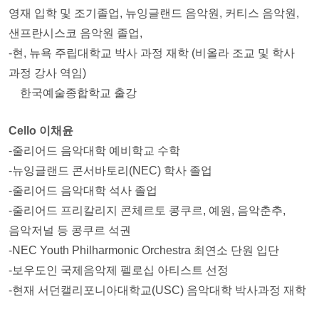
영재 입학 및 조기졸업, 뉴잉글랜드 음악원, 커티스 음악원,
샌프란시스코 음악원 졸업,
-현, 뉴욕 주립대학교 박사 과정 재학 (비올라 조교 및 학사
과정 강사 역임)
한국예술종합학교 출강
Cello 이채윤
-줄리어드 음악대학 예비학교 수학
-뉴잉글랜드 콘서바토리(NEC) 학사 졸업
-줄리어드 음악대학 석사 졸업
-줄리어드 프리칼리지 콘체르토 콩쿠르, 예원, 음악춘추,
음악저널 등 콩쿠르 석권
-NEC Youth Philharmonic Orchestra 최연소 단원 입단
-보우도인 국제음악제 펠로십 아티스트 선정
-현재 서던캘리포니아대학교(USC) 음악대학 박사과정 재학